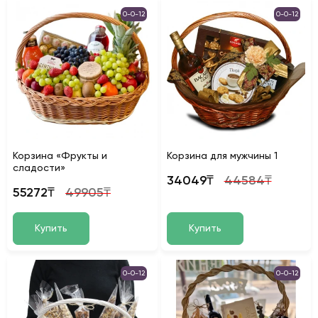
0-0-12
0-0-12
Корзина «Фрукты и
Корзина для мужчины 1
сладости»
34049₸
44584₸
55272₸
49905₸
Купить
Купить
0-0-12
0-0-12