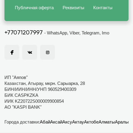
Публичная оферта
Реквизиты
Контакты
+77071207997
- WhatsApp, Viber, Telegram, Imo
ИП "Аяпов"
Казахстан, Атырау, мкрн. Сарыарка, 28
БИН/ИИН/ИНН/УНП 960529400309
БИК CASPKZKA
ИИК KZ20722S000009900854
АО "KASPI BANK"
Города доставки:
Абай
Аксай
Аксу
Актау
Актобе
Алматы
Аральск