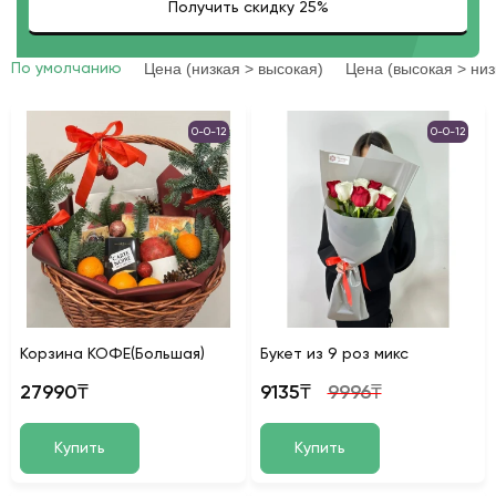
Цена (низкая > высокая)
Цена (высокая > низ
По умолчанию
0-0-12
0-0-12
Корзина КОФЕ(Большая)
Букет из 9 роз микс
27990₸
9135₸
9996₸
Купить
Купить