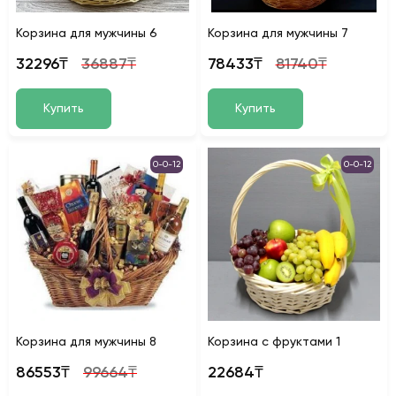
Корзина для мужчины 6
Корзина для мужчины 7
32296₸
36887₸
78433₸
81740₸
Купить
Купить
0-0-12
0-0-12
Корзина для мужчины 8
Корзина с фруктами 1
86553₸
99664₸
22684₸