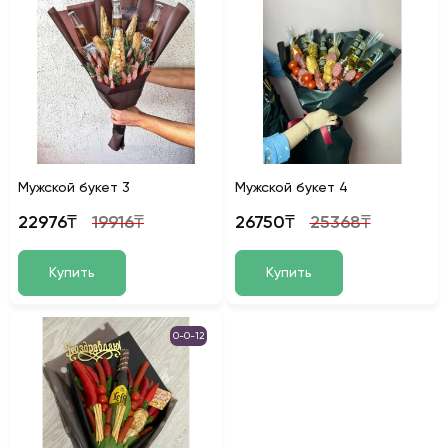
Мужской букет 3
Мужской букет 4
22976₸
19916₸
26750₸
25368₸
Купить
Купить
0-0-12