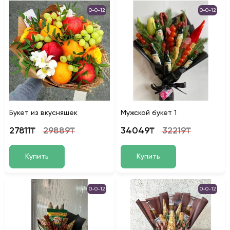
0-0-12
0-0-12
Букет из вкусняшек
Мужской букет 1
27811₸
29889₸
34049₸
32219₸
Купить
Купить
0-0-12
0-0-12