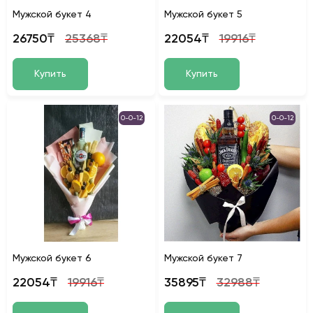
Мужской букет 4
Мужской букет 5
26750₸
25368₸
22054₸
19916₸
Купить
Купить
0-0-12
0-0-12
Мужской букет 6
Мужской букет 7
22054₸
19916₸
35895₸
32988₸