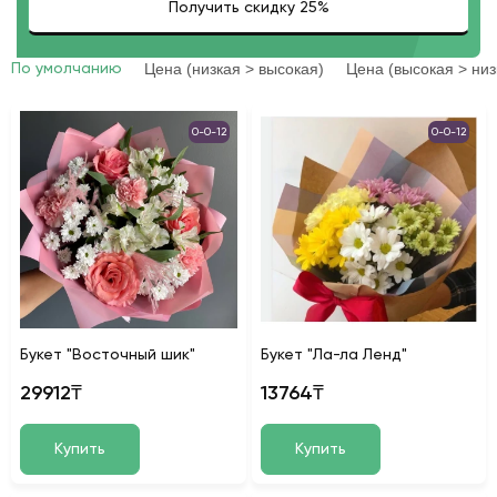
Цена (низкая > высокая)
Цена (высокая > низ
По умолчанию
0-0-12
0-0-12
Букет "Восточный шик"
Букет "Ла-ла Ленд"
29912₸
13764₸
Купить
Купить