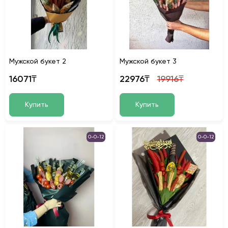
Мужской букет 2
Мужской букет 3
16071₸
22976₸
19916₸
Купить
Купить
0-0-12
0-0-12