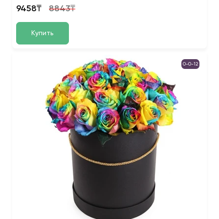
9458₸
8843₸
Купить
0-0-12