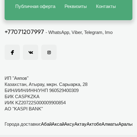
Публичная оферта
Реквизиты
Контакты
+77071207997
- WhatsApp, Viber, Telegram, Imo
ИП "Аяпов"
Казахстан, Атырау, мкрн. Сарыарка, 28
БИН/ИИН/ИНН/УНП 960529400309
БИК CASPKZKA
ИИК KZ20722S000009900854
АО "KASPI BANK"
Города доставки:
Абай
Аксай
Аксу
Актау
Актобе
Алматы
Аральск