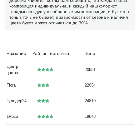
Дорогие клиенты, хотим Вам сообщить, что каждая наша
композиция индивидуальна, и каждый наш флорист
вкладывают душу в собранные им композиции, и букета в
точь в точь не бывает. в зависимости от сезона и наличия
цвета букет может отличаться до 30%
Название
Рейтинг магазина
Цена
Центр
20951
цветов
Flora
22054
Гульдер24
24810
1Roza
19848