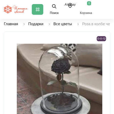
0
Атырау
Поиск
Корзина
Главная
Подарки
Все цветы
Роза в колбе чер
0-0-12