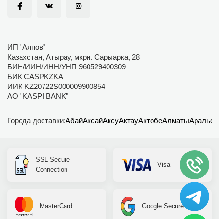
ИП "Аяпов"
Казахстан, Атырау, мкрн. Сарыарка, 28
БИН/ИИН/ИНН/УНП 960529400309
БИК CASPKZKA
ИИК KZ20722S000009900854
АО "KASPI BANK"
Города доставки:
Абай
Аксай
Аксу
Актау
Актобе
Алматы
Аральск
SSL Secure
Visa
Connection
MasterCard
Google Secure