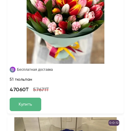
Бесплатная доставка
51 тюльпан
47060₸
57671₸
Купить
0-0-12