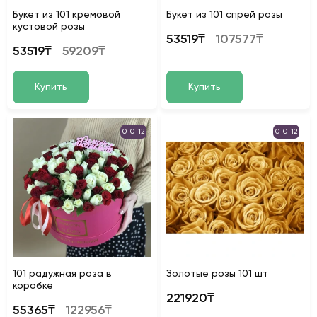
Букет из 101 кремовой
Букет из 101 спрей розы
кустовой розы
53519₸
107577₸
53519₸
59209₸
Купить
Купить
0-0-12
0-0-12
101 радужная роза в
Золотые розы 101 шт
коробке
221920₸
55365₸
122956₸