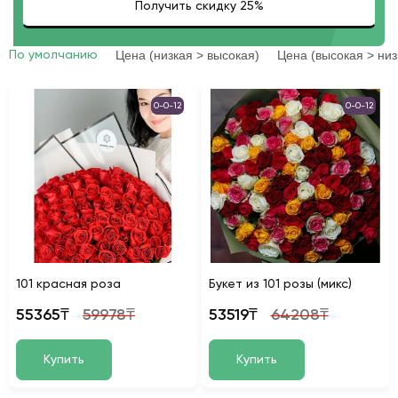
Цена (низкая > высокая)
Цена (высокая > низ
По умолчанию
0-0-12
0-0-12
101 красная роза
Букет из 101 розы (микс)
55365₸
59978₸
53519₸
64208₸
Купить
Купить