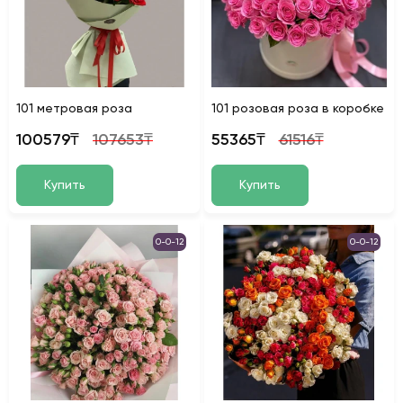
101 метровая роза
101 розовая роза в коробке
100579₸
107653₸
55365₸
61516₸
Купить
Купить
0-0-12
0-0-12