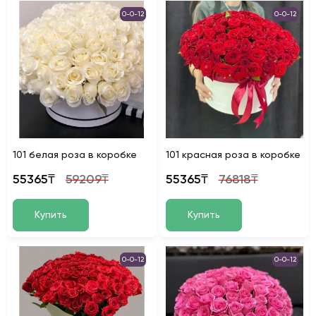
0-0-12
0-0-12
101 белая роза в коробке
101 красная роза в коробке
55365₸
59209₸
55365₸
76818₸
Купить
Купить
0-0-12
0-0-12