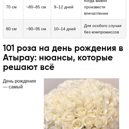
Когда важно
70 см
~80–85 см
9–12 дней
произвести
впечатление
Для особого случая
80 см
~90–95 см
10–14 дней
без компромиссов
101 роза на день рождения в
Атырау: нюансы, которые
решают всё
День рождения
— самый