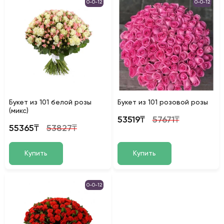
0-0-12
0-0-12
Букет из 101 белой розы
Букет из 101 розовой розы
(микс)
53519₸
57671₸
55365₸
53827₸
Купить
Купить
0-0-12