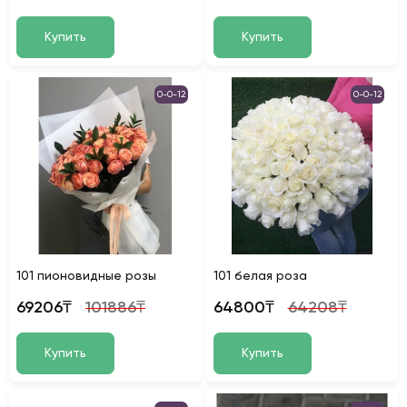
Купить
Купить
0-0-12
0-0-12
101 пионовидные розы
101 белая роза
69206₸
101886₸
64800₸
64208₸
Купить
Купить