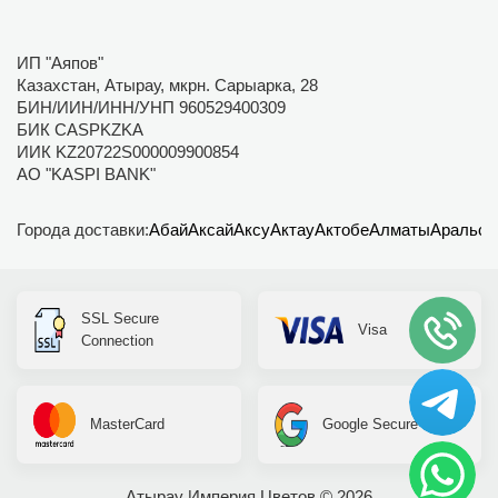
ИП "Аяпов"
Казахстан, Атырау, мкрн. Сарыарка, 28
БИН/ИИН/ИНН/УНП 960529400309
БИК CASPKZKA
ИИК KZ20722S000009900854
АО "KASPI BANK"
Города доставки:
Абай
Аксай
Аксу
Актау
Актобе
Алматы
Аральск
SSL Secure
Visa
Connection
MasterCard
Google Secure
Атырау Империя Цветов © 2026