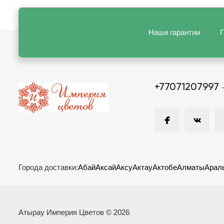
Наши гарантии
П
+77071207997
Города доставки:
Абай
Аксай
Аксу
Актау
Актобе
Алматы
Арал
Атырау Империя Цветов © 2026