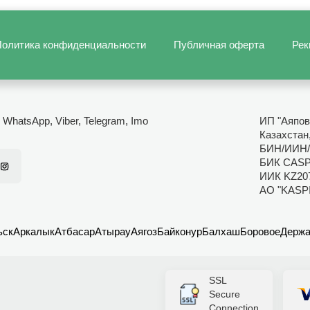
олитика конфиденциальности
Публичная оферта
Рек
- WhatsApp, Viber, Telegram, Imo
ИП "Аяпов
Казахстан
БИН/ИИН/
БИК CAS
ИИК KZ20
АО "KASP
ьск
Аркалык
Атбасар
Атырау
Аягоз
Байконур
Балхаш
Боровое
Держа
SSL
Secure
Connection