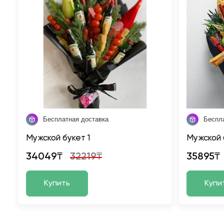
Бесплатная доставка
Беспл
Мужской букет 1
Мужской 
34049₸
32219₸
35895₸
Купить
Купи