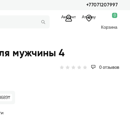
+77071207997
0
Аккаунт
Атырау
Корзина
ля мужчины 4
0 отзывов
3689₸
ги