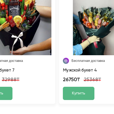
атная доставка
Бесплатная доставка
букет 7
Мужской букет 4
32988₸
26750₸
25368₸
ть
Купить