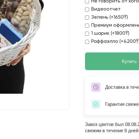
Не говорить от ког
Видеоотчет
Зелень (+1650₸)
Премиум оформлени
1 шарик (+1800₸)
Раффаэлло (+4200₸
Купить
Доставка в теч
Гарантия свеже
Завоз цветов был 08.08.
свежим в течение 8 дней