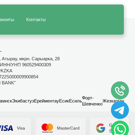
визиты
Контакты
"
, Атырау, мкрн. Сарыарка, 28
ИНН/УНП 960529400309
PKZKA
722S000009900854
I BANK"
Форт-
винск
Экибастуз
Ерейментау
Есик
Есиль
Жезказган
Канд
Шевченко
Google
Visa
MasterCard
Secure