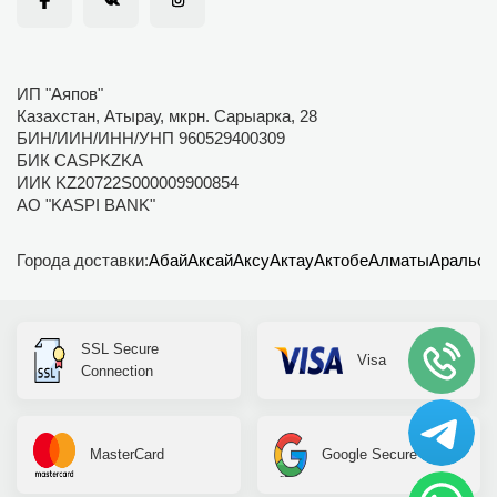
ИП "Аяпов"
Казахстан, Атырау, мкрн. Сарыарка, 28
БИН/ИИН/ИНН/УНП 960529400309
БИК CASPKZKA
ИИК KZ20722S000009900854
АО "KASPI BANK"
Города доставки:
Абай
Аксай
Аксу
Актау
Актобе
Алматы
Аральск
SSL Secure
Visa
Connection
MasterCard
Google Secure