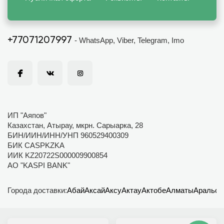
+77071207997
- WhatsApp, Viber, Telegram, Imo
ИП "Аяпов"
Казахстан, Атырау, мкрн. Сарыарка, 28
БИН/ИИН/ИНН/УНП 960529400309
БИК CASPKZKA
ИИК KZ20722S000009900854
АО "KASPI BANK"
Города доставки:
Абай
Аксай
Аксу
Актау
Актобе
Алматы
Аральск