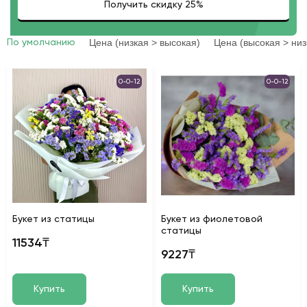
Цена (низкая > высокая)
Цена (высокая > низ
По умолчанию
0-0-12
0-0-12
Букет из статицы
Букет из фиолетовой
статицы
11534₸
9227₸
Купить
Купить