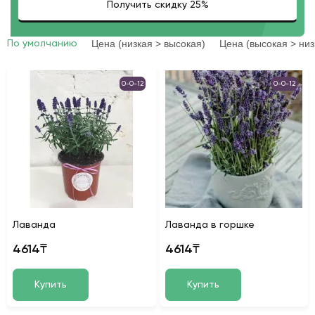
Цена (низкая > высокая)
Цена (высокая > низ
По умолчанию
0-0-12
0-0-12
Лаванда
Лаванда в горшке
4614₸
4614₸
Купить
Купить