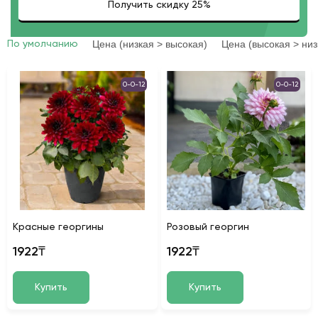
Цена (низкая > высокая)
Цена (высокая > низ
По умолчанию
0-0-12
0-0-12
Красные георгины
Розовый георгин
1922₸
1922₸
Купить
Купить