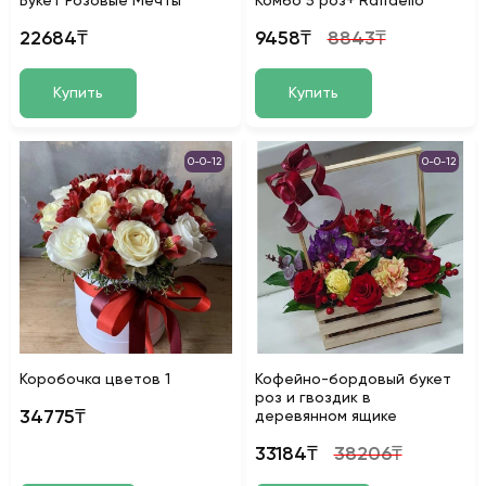
Букет Розовые Мечты
Комбо 5 роз+ Raffaello
22684₸
9458₸
8843₸
Купить
Купить
0-0-12
0-0-12
Коробочка цветов 1
Кофейно-бордовый букет
роз и гвоздик в
34775₸
деревянном ящике
33184₸
38206₸