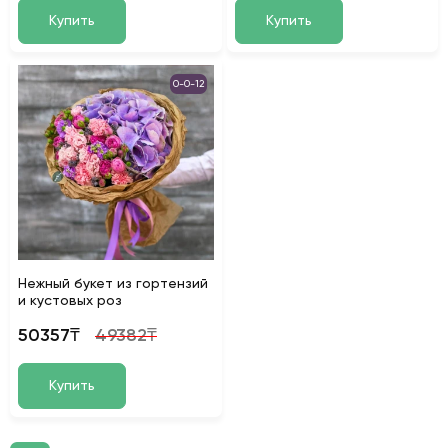
Купить
Купить
0-0-12
Нежный букет из гортензий
и кустовых роз
50357₸
49382₸
Купить