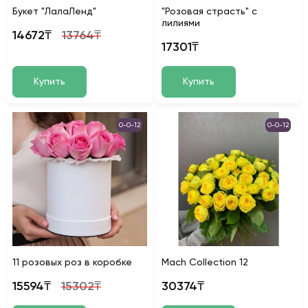
Букет "ЛалаЛенд"
"Розовая страсть" с
лилиями
14672₸
13764₸
17301₸
Купить
Купить
0-0-12
0-0-12
11 розовых роз в коробке
Mach Collection 12
15594₸
15302₸
30374₸