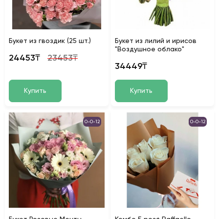
Букет из гвоздик (25 шт.)
Букет из лилий и ирисов
"Воздушное облако"
24453₸
23453₸
34449₸
Купить
Купить
0-0-12
0-0-12