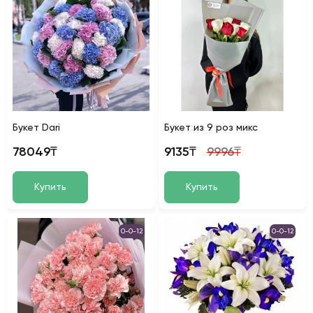
Букет Dari
Букет из 9 роз микс
78049₸
9135₸
9996₸
Купить
Купить
0-0-12
0-0-12