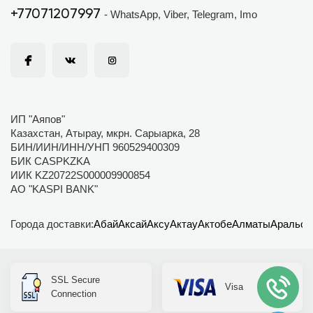
+77071207997
- WhatsApp, Viber, Telegram, Imo
ИП "Аяпов"
Казахстан, Атырау, мкрн. Сарыарка, 28
БИН/ИИН/ИНН/УНП 960529400309
БИК CASPKZKA
ИИК KZ20722S000009900854
АО "KASPI BANK"
Города доставки:
Абай
Аксай
Аксу
Актау
Актобе
Алматы
Аральск
SSL Secure
Visa
Connection