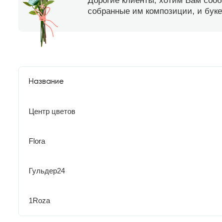
Дорогие клиенты, хотим Вам соо
собранные им композиции, и букет
Название
Центр цветов
Flora
Гульдер24
1Roza