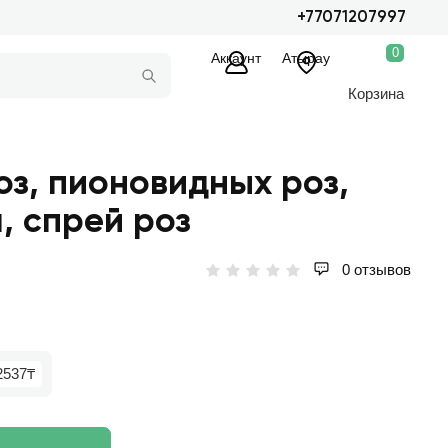
+77071207997
0
Аккаунт
Атырау
Корзина
роз, пионовидных роз,
, спрей роз
0 отзывов
2537₸