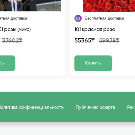
атная доставка
Бесплатная доставка
51 розы (микс)
101 красная роза
37602₸
55365₸
59978₸
ть
Купить
олитика конфиденциальности
Публичная оферта
Рек