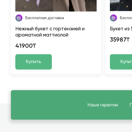
Бесплатная доставка
Беспл
Нежный букет с гортензией и
Букет из 
ароматной маттиолой
35987₸
41900₸
Купить
Купи
Наши гарантии
П