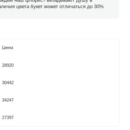
каждый наш флорист вкладывают душу в
наличия цвета букет может отличаться до 30%
Цена
28920
30442
34247
27397