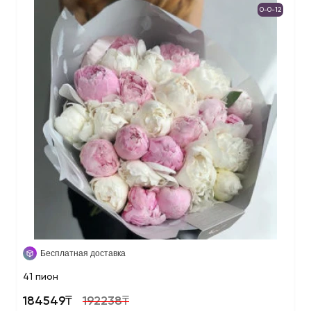
0-0-12
Бесплатная доставка
41 пион
184549₸
192238₸