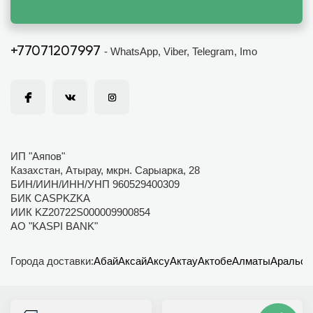
+77071207997
- WhatsApp, Viber, Telegram, Imo
ИП "Аяпов"
Казахстан, Атырау, мкрн. Сарыарка, 28
БИН/ИИН/ИНН/УНП 960529400309
БИК CASPKZKA
ИИК KZ20722S000009900854
АО "KASPI BANK"
Города доставки:
Абай
Аксай
Аксу
Актау
Актобе
Алматы
Аральск