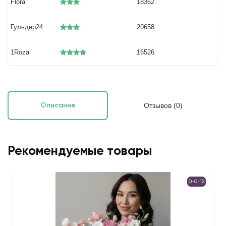
Flora
18362
Гульдер24
20658
1Roza
16526
Отзывов (0)
Описание
Рекомендуемые товары
0-0-12