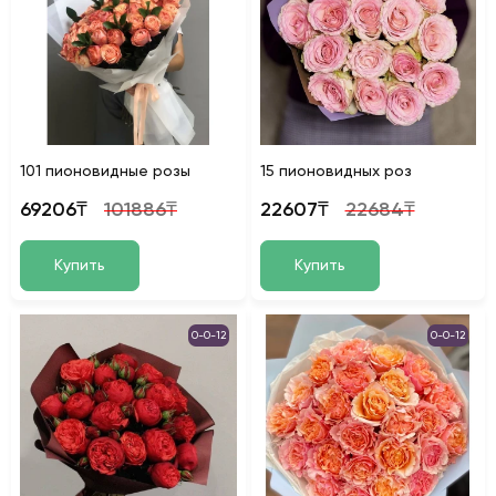
101 пионовидные розы
15 пионовидных роз
69206₸
101886₸
22607₸
22684₸
Купить
Купить
0-0-12
0-0-12