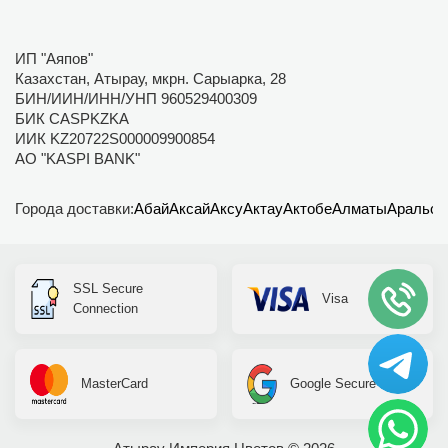
ИП "Аяпов"
Казахстан, Атырау, мкрн. Сарыарка, 28
БИН/ИИН/ИНН/УНП 960529400309
БИК CASPKZKA
ИИК KZ20722S000009900854
АО "KASPI BANK"
Города доставки:
Абай
Аксай
Аксу
Актау
Актобе
Алматы
Аральск
SSL Secure
Visa
Connection
MasterCard
Google Secure