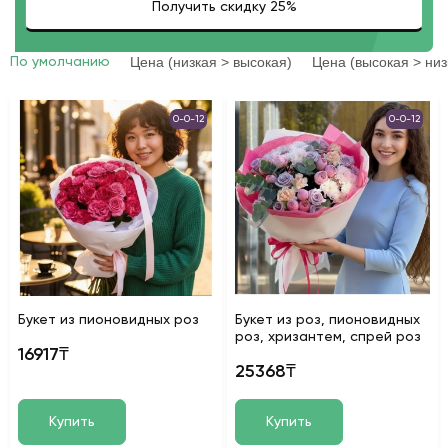
Цена (низкая > высокая)
Цена (высокая > низ
По умолчанию
0-0-12
0-0-12
Букет из пионовидных роз
Букет из роз, пионовидных
роз, хризантем, спрей роз
16917₸
25368₸
Купить
Купить