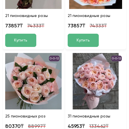
21 пионовидные розы
21 пионовидные розы
73857₸
74333₸
73857₸
74333₸
Купить
Купить
0-0-12
0-0-12
25 пионовидных роз
31 пионовидные розы
80370₸
88997₸
45953₸
133462₸