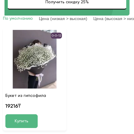
Цена (низкая > высокая)
Цена (высокая > низ
По умолчанию
0-0-12
Букет из гипсофила
19216₸
Купить