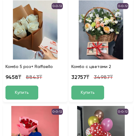
0-0-12
0-0-12
Комбо 5 роз+ Raffaello
Комбо с цветами 2
9458₸
8843₸
32757₸
34987₸
Купить
Купить
0-0-12
0-0-12