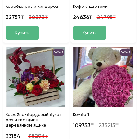
Коробка роз и киндеров
Кофе с цветами
32757₸
30373₸
24636₸
24795₸
Купить
Купить
0-0-12
0-0-12
Кофейно-бордовый букет
Koмбo 1
роз и гвоздик в
109753₸
235215₸
деревянном ящике
33184₸
38206₸