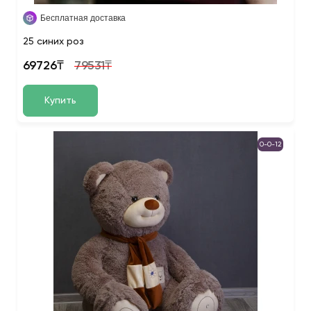
Бесплатная доставка
25 синих роз
69726₸
79531₸
Купить
0-0-12