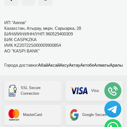
ИП "Аяпов"
Казахстан, Атырау, мкрн. Сарыарка, 28
БИН/ИИН/ИНН/УНП 960529400309
БИК CASPKZKA
ИИК KZ20722S000009900854
АО "KASPI BANK"
Города доставки:
Абай
Аксай
Аксу
Актау
Актобе
Алматы
Аральск
SSL Secure
Visa
Connection
MasterCard
Google Secure