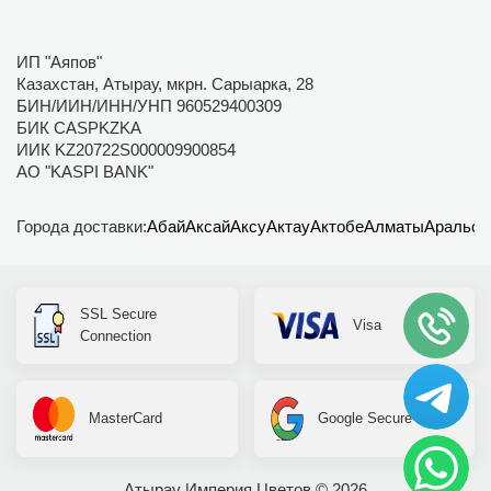
ИП "Аяпов"
Казахстан, Атырау, мкрн. Сарыарка, 28
БИН/ИИН/ИНН/УНП 960529400309
БИК CASPKZKA
ИИК KZ20722S000009900854
АО "KASPI BANK"
Города доставки:
Абай
Аксай
Аксу
Актау
Актобе
Алматы
Аральск
SSL Secure
Visa
Connection
MasterCard
Google Secure
Атырау Империя Цветов © 2026